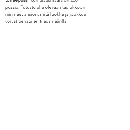
toffeepussi
, kun tilausmäärä on 200 
pussia. Tutustu alla olevaan taulukkoon, 
niin näet ansion, mitä luokka ja joukkue 
voivat tienata eri tilausmäärillä.