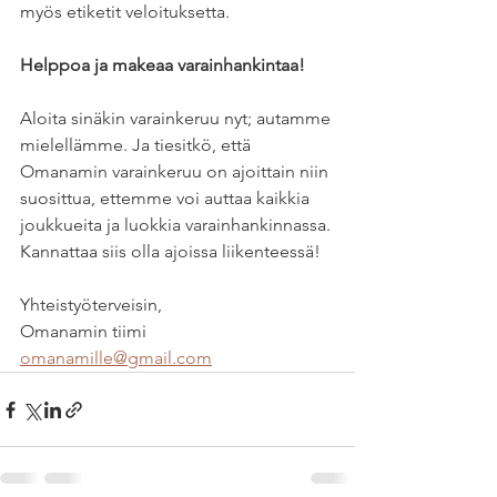
myös etiketit veloituksetta.
Helppoa ja makeaa varainhankintaa!
Aloita sinäkin varainkeruu nyt; autamme 
mielellämme. Ja tiesitkö, että 
Omanamin varainkeruu on ajoittain niin 
suosittua, ettemme voi auttaa kaikkia 
joukkueita ja luokkia varainhankinnassa. 
Kannattaa siis olla ajoissa liikenteessä!
Yhteistyöterveisin,
Omanamin tiimi
omanamille@gmail.com