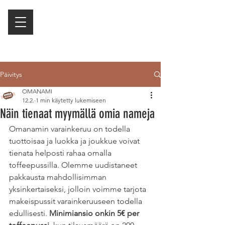
Päivitys
OMANAMI
12.2.
1 min käytetty lukemiseen
Näin tienaat myymällä omia nameja
Omanamin varainkeruu on todella 
tuottoisaa ja luokka ja joukkue voivat 
tienata helposti rahaa omalla 
toffeepussilla. Olemme uudistaneet 
pakkausta mahdollisimman 
yksinkertaiseksi, jolloin voimme tarjota 
makeispussit varainkeruuseen todella 
edullisesti. 
Minimiansio onkin 5€ per 